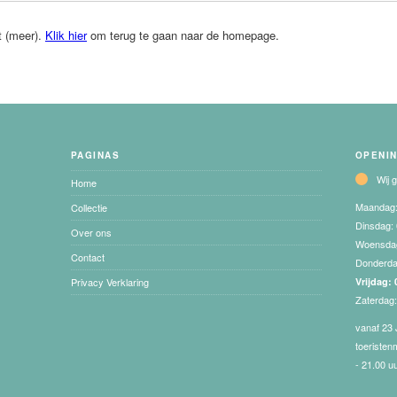
t (meer).
Klik hier
om terug te gaan naar de homepage.
PAGINAS
OPENI
Wij 
Home
Maandag
Collectie
Dinsdag:
Over ons
Woensda
Contact
Donderd
Privacy Verklaring
Vrijdag:
Zaterdag
vanaf 23 
toeristen
- 21.00 u