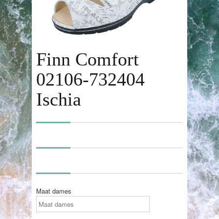
Finn Comfort
02106-732404
Ischia
Maat dames