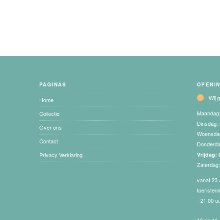
PAGINAS
OPENI
Wij 
Home
Maandag
Collectie
Dinsdag:
Over ons
Woensda
Contact
Donderd
Privacy Verklaring
Vrijdag:
Zaterdag
vanaf 23 
toeristen
- 21.00 u
10 en 11 