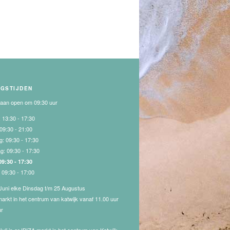
NGSTIJDEN
gaan open om 09:30 uur
:
13:30 - 17:30
09:30 - 21:00
g:
09:30 - 17:30
ag:
09:30 - 17:30
09:30 - 17:30
:
09:30 - 17:00
Juni elke Dinsdag t/m 25 Augustus
markt in het centrum van katwijk vanaf 11.00 uur
ur
Juli is er IBIZA markt in het centrum van Katwijk