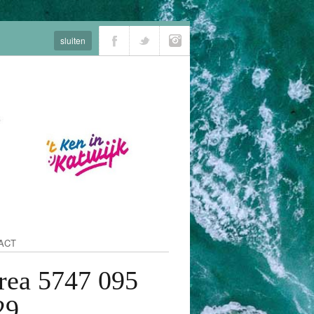
sluiten
ACT
rea 5747 095
29