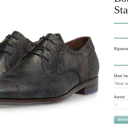
St
Bijpass
Maat he
Aantal