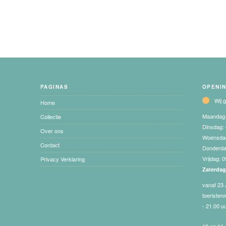
PAGINAS
OPENI
Wij 
Home
Maandag
Collectie
Dinsdag:
Over ons
Woensda
Contact
Donderd
Vrijdag:
0
Privacy Verklaring
Zaterda
vanaf 23 
toeristen
- 21.00 u
10 en 11 