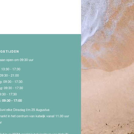
NGSTIJDEN
gaan open om 09:30 uur
:
13:30 - 17:30
09:30 - 21:00
g:
09:30 - 17:30
ag:
09:30 - 17:30
9:30 - 17:30
g:
09:30 - 17:00
Juni elke Dinsdag t/m 25 Augustus
markt in het centrum van katwijk vanaf 11.00 uur
ur
Juli is er IBIZA markt in het centrum van Katwijk