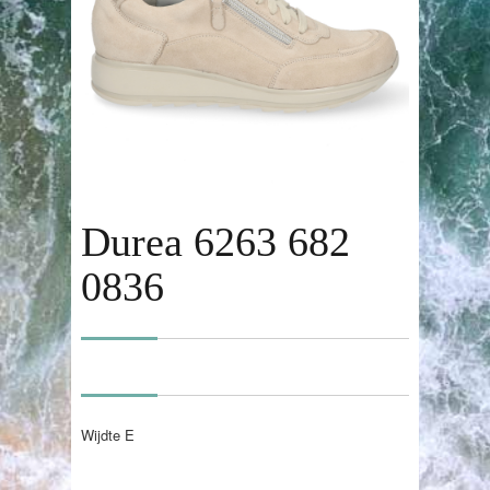
Durea 6263 682
0836
Wijdte E