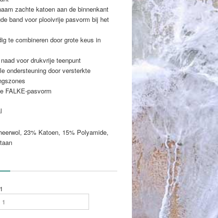
aam zachte katoen aan de binnenkant
de band voor plooivrije pasvorm bij het
dig te combineren door grote keus in
naad voor drukvrije teenpunt
e ondersteuning door versterkte
ingszones
te FALKE-pasvorm
l
eerwol, 23% Katoen, 15% Polyamide,
taan
1