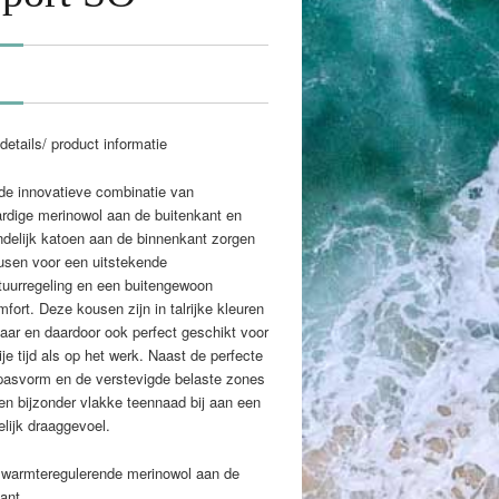
details/ product informatie
de innovatieve combinatie van
rdige merinowol aan de buitenkant en
ndelijk katoen aan de binnenkant zorgen
usen voor een uitstekende
tuurregeling en een buitengewoon
fort. Deze kousen zijn in talrijke kleuren
baar en daardoor ook perfect geschikt voor
ije tijd als op het werk. Naast de perfecte
asvorm en de verstevigde belaste zones
en bijzonder vlakke teennaad bij aan een
felijk draaggevoel.
, warmteregulerende merinowol aan de
ant