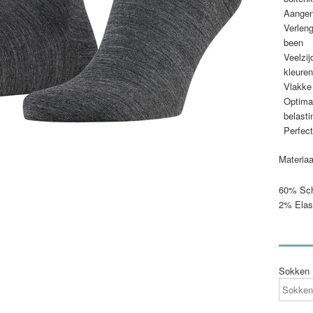
Aangen
Verleng
been
Veelzij
kleuren
Vlakke 
Optimal
belast
Perfec
Materiaa
60% Sch
2% Elas
Sokken 