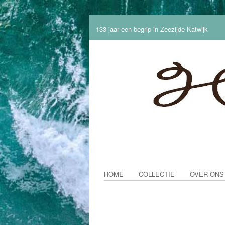
133 jaar een begrip in Zeezijde Katwijk
HOME
COLLECTIE
OVER ONS