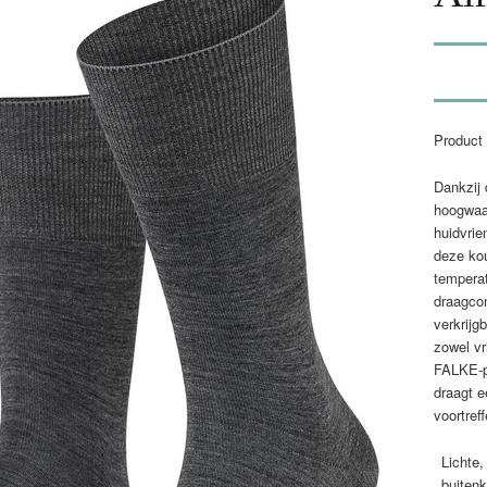
Product 
Dankzij 
hoogwaa
huidvrie
deze ko
tempera
draagcom
verkrijg
zowel vr
FALKE-p
draagt e
voortref
Lichte
buitenk