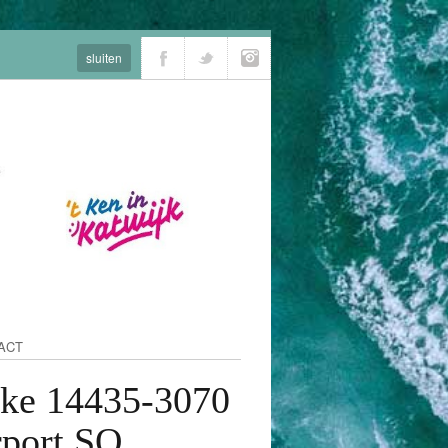
sluiten
ACT
lke 14435-3070
rport SO