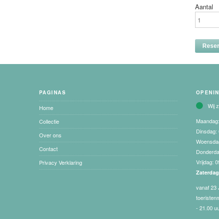
Aantal
PAGINAS
OPENI
Wij 
Home
Maandag
Collectie
Dinsdag:
Over ons
Woensda
Contact
Donderd
Vrijdag:
0
Privacy Verklaring
Zaterda
vanaf 23 
toeristen
- 21.00 u