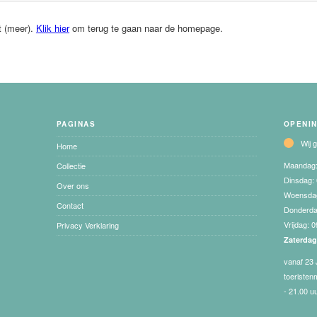
t (meer).
Klik hier
om terug te gaan naar de homepage.
PAGINAS
OPENI
Wij 
Home
Maandag
Collectie
Dinsdag:
Over ons
Woensda
Contact
Donderd
Vrijdag:
0
Privacy Verklaring
Zaterda
vanaf 23 
toeristen
- 21.00 u