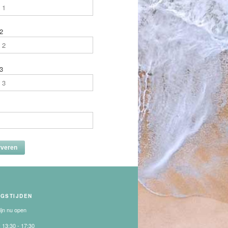
2
3
NGSTIJDEN
zijn nu open
:
13:30 - 17:30