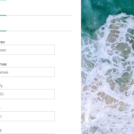
ren
ames
Fr
r
1