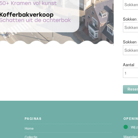
Sokken 
Sokken 
Aantal
PAGINAS
OPENI
Wij 
Home
Maandag
Collectie