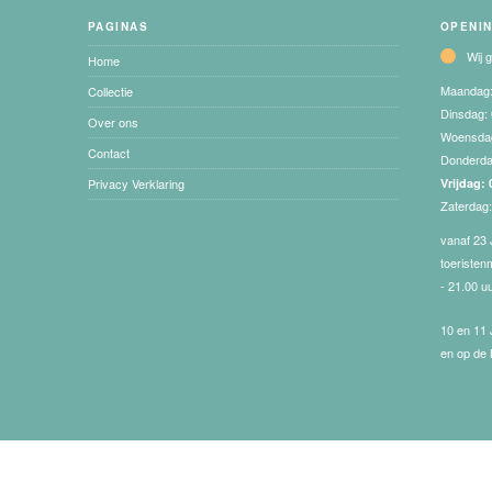
PAGINAS
OPENI
Wij 
Home
Maandag
Collectie
Dinsdag:
Over ons
Woensda
Contact
Donderd
Privacy Verklaring
Vrijdag:
Zaterdag
vanaf 23 
toeristen
- 21.00 u
10 en 11 
en op de 