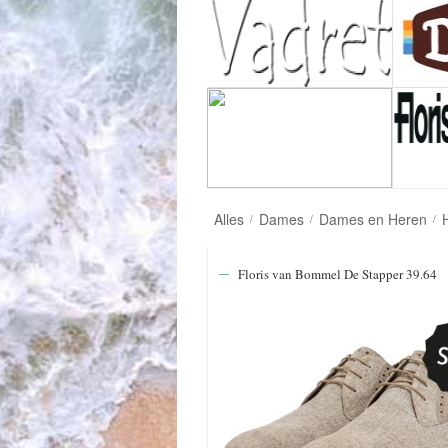
Alles
Dames
Dames en Heren
/
/
/
Floris van Bommel De Stapper 39.64