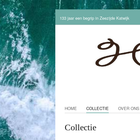
133 jaar een begrip in Zeezijde Katwijk
HOME
COLLECTIE
OVER ONS
Collectie