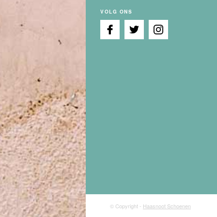
VOLG ONS
© Copyright -
Haasnoot Schoenen