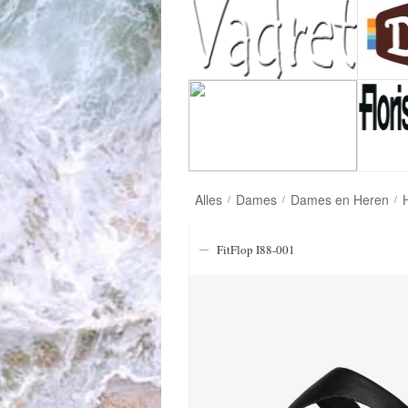
Alles
Dames
Dames en Heren
/
/
/
FitFlop I88-001