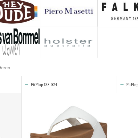
Heren
FitFlop I88-024
FitFlo