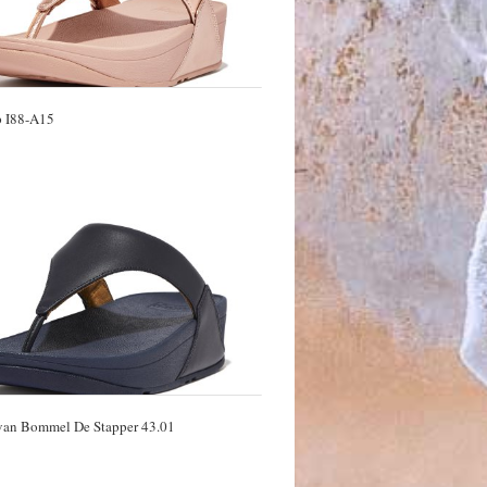
p I88-A15
 van Bommel De Stapper 43.01