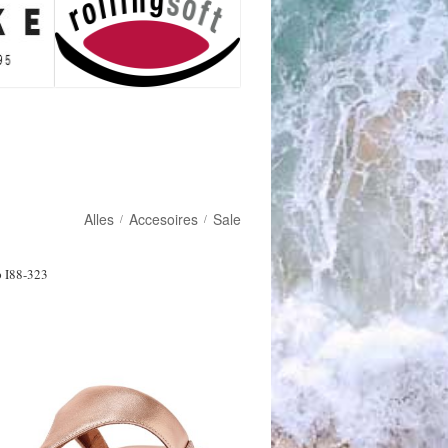
Alles
Accesoires
Sale
/
/
p I88-323