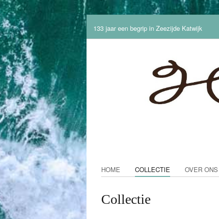
133 jaar een begrip in Zeezijde Katwijk
HOME
COLLECTIE
OVER ONS
Collectie