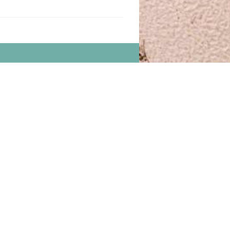
NGSTIJDEN
en zijn we weer geopend vanaf 09:30
:
13:30 - 17:30
09:30 - 21:00
g:
09:30 - 17:30
ag:
09:30 - 17:30
9:30 - 17:30
:
09:30 - 17:00
Juni elke Dinsdag t/m 25 Augustus
markt in het centrum van katwijk vanaf 11.00 uur
ur
Juli is er IBIZA markt in het centrum van Katwijk
Boulevard van 11.00 uur - 18.00 uur