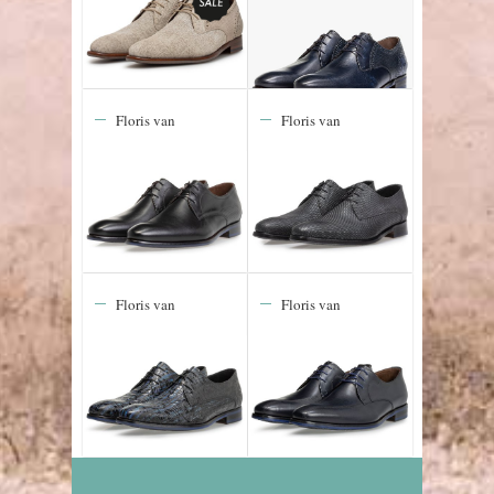
Floris van
Floris van
Bommel De
Bommel De
Stapper 43.01
Stijler 19.15
Floris van
Floris van
Bommel De
Bommel De
Stijler 23.00
Stijler 25.02