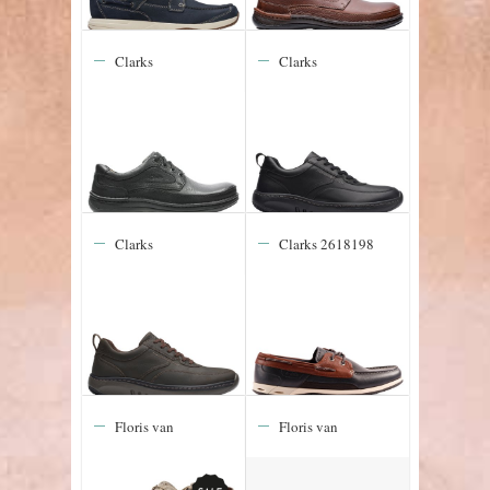
Clarks
Clarks
20339008
26175190 Pro
Nature Three
Lace zwart
Black
Clarks
Clarks 2618198
26175191 Pro
Orson Sail
Lace bruin
Floris van
Floris van
Bommel De
Bommel De
Stapper 39.64
Stapper 41.03