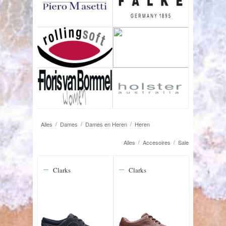
Alles
Dames
Dames en Heren
Heren
/
/
/
Alles
Accesoires
Sale
/
/
Clarks
Clarks
26176972
20339005
Sailview Lace
Nature Three