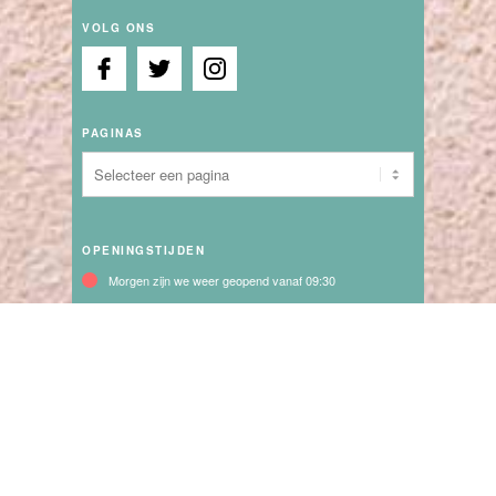
VOLG ONS
PAGINAS
OPENINGSTIJDEN
Morgen zijn we weer geopend vanaf 09:30
Maandag:
13:30 - 17:30
Dinsdag:
09:30 - 21:00
Woensdag:
09:30 - 17:30
Donderdag:
09:30 - 17:30
Vrijdag:
09:30 - 17:30
Zaterdag:
09:30 - 17:00
vanaf 23 Juni elke Dinsdag t/m 25 Augustus toeristenmarkt in
het centrum van katwijk vanaf 11.00 uur - 21.00 uur