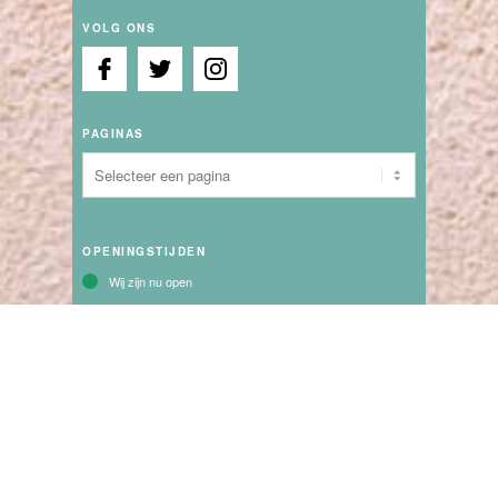
VOLG ONS
PAGINAS
OPENINGSTIJDEN
Wij zijn nu open
Maandag:
13:30 - 17:30
Dinsdag:
09:30 - 21:00
Woensdag:
09:30 - 17:30
Donderdag:
09:30 - 17:30
Vrijdag:
09:30 - 17:30
Zaterdag:
09:30 - 17:00
vanaf 23 Juni elke Dinsdag t/m 25 Augustus toeristenmarkt in
het centrum van katwijk vanaf 11.00 uur - 21.00 uur