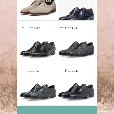
Floris van
Floris van
Bommel De
Bommel De
Stapper 43.01
Stijler 19.15
Floris van
Floris van
Bommel De
Bommel De
Stijler 23.00
Stijler 25.02