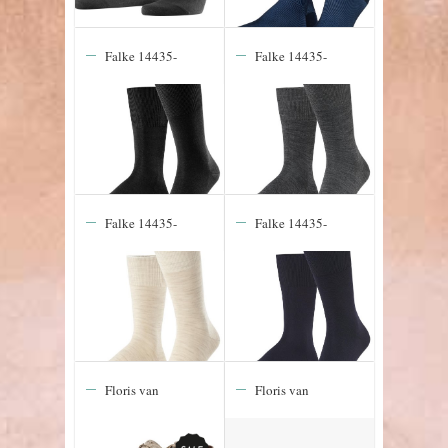
Falke 14435-
Falke 14435-
3000 Airport SO
3070 Airport SO
Falke 14435-
Falke 14435-
4043 Airport SO
6370 Airport SO
Floris van
Floris van
Bommel De
Bommel De
Stapper 39.64
Stapper 41.03