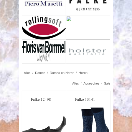
Alles
Dames
Dames en Heren
Heren
/
/
/
Alles
Accesoires
Sale
/
/
Falke 12498-
Falke 13141-
3000 Step
6370 Fine
Medium
Shadow