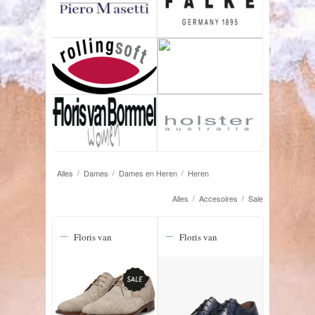
Alles
Dames
Dames en Heren
Heren
/
/
/
Alles
Accesoires
Sale
/
/
Floris van
Floris van
Bommel De
Bommel De
Stapper 39.64
Stapper 41.03