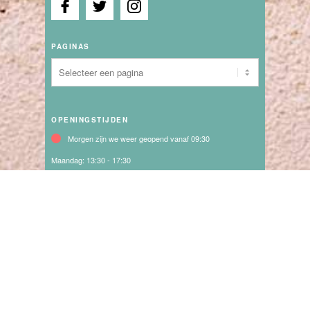
PAGINAS
OPENINGSTIJDEN
Morgen zijn we weer geopend vanaf 09:30
Maandag:
13:30 - 17:30
Dinsdag:
09:30 - 21:00
Woensdag:
09:30 - 17:30
Donderdag:
09:30 - 17:30
Vrijdag:
09:30 - 17:30
Zaterdag:
09:30 - 17:00
vanaf 23 Juni elke Dinsdag t/m 25 Augustus toeristenmarkt in
het centrum van katwijk vanaf 11.00 uur - 21.00 uur
10 en 11 Juli is er IBIZA markt in het centrum van Katwijk en