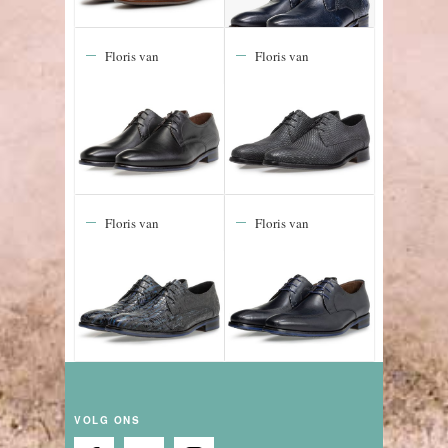
Floris van
Floris van
Bommel De
Bommel De
Stapper 43.01
Stijler 19.15
Floris van
Floris van
Bommel De
Bommel De
Stijler 23.00
Stijler 25.02
VOLG ONS